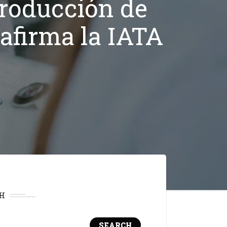
 producción de
 afirma la IATA
H
SEARCH