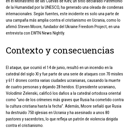
en el Monasterio de las Cuevas de Kiev, un sitio declarado Patrimonio
de la Humanidad por la UNESCO, ha generado una oleada de condenas
internacionales. Según fuentes, este incidente es solo una parte de
una campaña más amplia contra el cristianismo en Ucrania, como lo
afirmó Steven Moore, fundador del Ukraine Freedom Project, en una
entrevista con EWTN News Nightly.
Contexto y consecuencias
El ataque, que ocurrió el 14 de junio, resultó en un incendio en la
catedral del siglo XI y fue parte de una serie de ataques con 70 misiles
y 611 drones contra varias ciudades ucranianas, causando la muerte
de cuatro personas y dejando 28 heridos. El presidente ucraniano,
Volodímir Zelenski, calificó los daños a la catedral ortodoxa oriental
como “uno de los crímenes más graves que Rusia ha cometido contra
la cultura cristiana hasta la fecha”. Además, Moore señaló que Rusia
ha destruido 750 iglesias en Ucrania y ha asesinado a unos 80
pastores y sacerdotes, lo que refleja un patrón de violencia dirigida
contra el cristianismo.