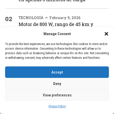
02
TECNOLOGÍA
February 9, 2026
Motor de 800 W, rango de 45 km y
ruedas todo terreno: este scooter cuesta
solo 300 euros y representa una
Manage Consent
adquisición impresionante
To provide the best experiences, we use technologies like cookies to store and/or
access device information. Consenting to these technologies will allow us to
process data such as browsing behavior or unique IDs on this site. Not consenting
03
BLOG
December 24, 2025
or withdrawing consent, may adversely affect certain features and functions.
GAME se Une a la Oferta de Balizas V16
Geolocalizadas, Obligatorias a Partir de
Accept
2026
Deny
04
BLOG
December 24, 2025
View preferences
Devastadora Explosión en Residencia
de Ancianos de Pensilvania Deja al
Privacy Policy
Menos Dos Víctimas Fatales