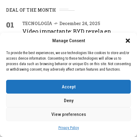
DEAL OF THE MONTH
01
TECNOLOGÍA
December 24, 2025
Vídeo impactante: BYD revela en
grabación cómo añadir 400 km de rango
Manage Consent
en apenas 5 minutos de carga
To provide the best experiences, we use technologies like cookies to store and/or
access device information. Consenting to these technologies will allow us to
02
process data such as browsing behavior or unique IDs on this site. Not consenting
TECNOLOGÍA
February 9, 2026
or withdrawing consent, may adversely affect certain features and functions.
Motor de 800 W, rango de 45 km y
ruedas todo terreno: este scooter cuesta
solo 300 euros y representa una
Accept
adquisición impresionante
Deny
03
BLOG
December 24, 2025
View preferences
GAME se Une a la Oferta de Balizas V16
Geolocalizadas, Obligatorias a Partir de
Privacy Policy
2026