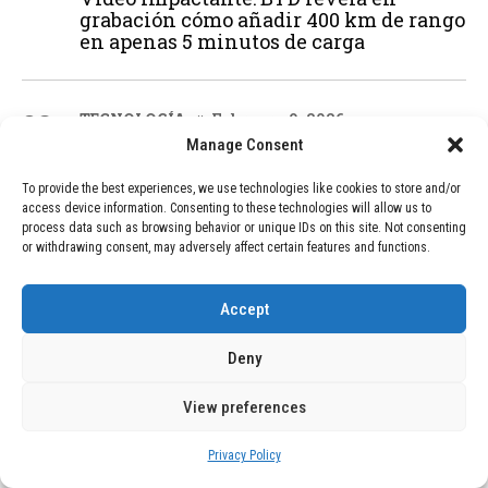
grabación cómo añadir 400 km de rango
en apenas 5 minutos de carga
02
TECNOLOGÍA
February 9, 2026
Motor de 800 W, rango de 45 km y
Manage Consent
ruedas todo terreno: este scooter cuesta
solo 300 euros y representa una
To provide the best experiences, we use technologies like cookies to store and/or
adquisición impresionante
access device information. Consenting to these technologies will allow us to
process data such as browsing behavior or unique IDs on this site. Not consenting
or withdrawing consent, may adversely affect certain features and functions.
03
BLOG
December 24, 2025
Accept
GAME se Une a la Oferta de Balizas V16
Geolocalizadas, Obligatorias a Partir de
Deny
2026
View preferences
04
BLOG
December 24, 2025
Privacy Policy
Devastadora Explosión en Residencia