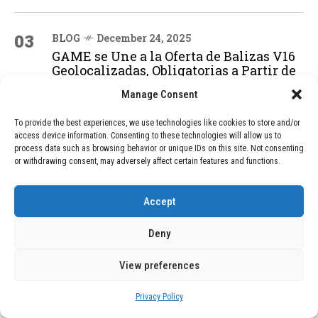
03
BLOG
December 24, 2025
GAME se Une a la Oferta de Balizas V16
Geolocalizadas, Obligatorias a Partir de
2026
Manage Consent
To provide the best experiences, we use technologies like cookies to store and/or
04
BLOG
December 24, 2025
access device information. Consenting to these technologies will allow us to
process data such as browsing behavior or unique IDs on this site. Not consenting
Devastadora Explosión en Residencia
or withdrawing consent, may adversely affect certain features and functions.
de Ancianos de Pensilvania Deja al
Menos Dos Víctimas Fatales
Accept
Deny
ADVERTISEMENT
View preferences
Privacy Policy