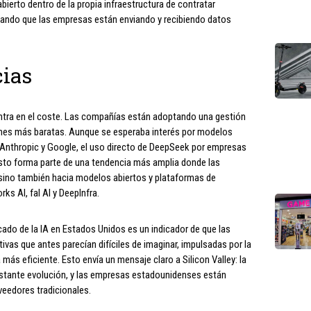
ierto dentro de la propia infraestructura de contratar
ando que las empresas están enviando y recibiendo datos
ias
ntra en el coste. Las compañías están adoptando una gestión
ones más baratas. Aunque se esperaba interés por modelos
Anthropic y Google, el uso directo de DeepSeek por empresas
sto forma parte de una tendencia más amplia donde las
sino también hacia modelos abiertos y plataformas de
s AI, fal AI y DeepInfra.
ado de la IA en Estados Unidos es un indicador de que las
vas que antes parecían difíciles de imaginar, impulsadas por la
más eficiente. Esto envía un mensaje claro a Silicon Valley: la
stante evolución, y las empresas estadounidenses están
veedores tradicionales.