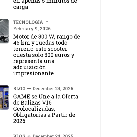
en apenas 5 minutos de
carga
TECNOLOGÍA
February 9, 2026
Motor de 800 W, rango de
45 km y ruedas todo
terreno: este scooter
cuesta solo 300 euros y
representa una
adquisición
impresionante
BLOG
December 24, 2025
GAME se Une a la Oferta
de Balizas V16
Geolocalizadas,
Obligatorias a Partir de
2026
BLOG
December 24, 2025