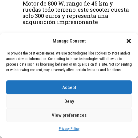
Motor de 800 W, rango de 45 km y
ruedas todo terreno: este scooter cuesta
solo 300 euros y representa una
adquisición impresionante
Manage Consent
03
BLOG
December 24, 2025
GAME se Une a la Oferta de Balizas V16
To provide the best experiences, we use technologies like cookies to store and/or
Geolocalizadas, Obligatorias a Partir de
access device information. Consenting to these technologies will allow us to
2026
process data such as browsing behavior or unique IDs on this site. Not consenting
or withdrawing consent, may adversely affect certain features and functions.
04
BLOG
December 24, 2025
Accept
Devastadora Explosión en Residencia
de Ancianos de Pensilvania Deja al
Deny
Menos Dos Víctimas Fatales
View preferences
Privacy Policy
ADVERTISEMENT