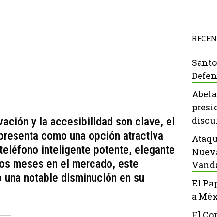
RECEN
Santo
Defen
Abela
presi
discu
ación y la accesibilidad son clave, el
presenta como una opción atractiva
Ataqu
teléfono inteligente potente, elegante
Nueva
os meses en el mercado, este
Vanda
o una notable disminución en su
El Pa
a Méx
El Co