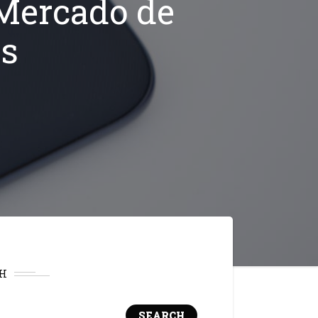
 Mercado de
es
H
SEARCH