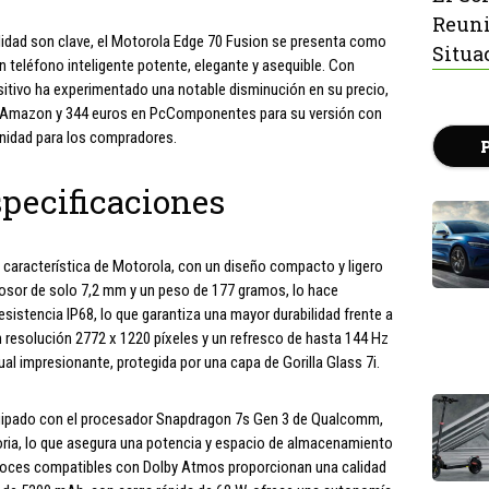
Reuni
lidad son clave, el Motorola Edge 70 Fusion se presenta como
Situa
n teléfono inteligente potente, elegante y asequible. Con
tivo ha experimentado una notable disminución en su precio,
 Amazon y 344 euros en PcComponentes para su versión con
unidad para los compradores.
specificaciones
 característica de Motorola, con un diseño compacto y ligero
rosor de solo 7,2 mm y un peso de 177 gramos, lo hace
istencia IP68, lo que garantiza una mayor durabilidad frente a
 resolución 2772 x 1220 píxeles y un refresco de hasta 144 Hz
ual impresionante, protegida por una capa de Gorilla Glass 7i.
equipado con el procesador Snapdragon 7s Gen 3 de Qualcomm,
a, lo que asegura una potencia y espacio de almacenamiento
tavoces compatibles con Dolby Atmos proporcionan una calidad