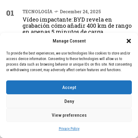
01
TECNOLOGÍA
December 24, 2025
Vídeo impactante: BYD revela en
grabación cómo añadir 400 km de rango
en apenas 5 minutos de carga
Manage Consent
02
TECNOLOGÍA
February 9, 2026
To provide the best experiences, we use technologies like cookies to store and/or
access device information. Consenting to these technologies will allow us to
Motor de 800 W, rango de 45 km y
process data such as browsing behavior or unique IDs on this site. Not consenting
ruedas todo terreno: este scooter cuesta
or withdrawing consent, may adversely affect certain features and functions.
solo 300 euros y representa una
adquisición impresionante
Accept
Deny
03
BLOG
December 24, 2025
GAME se Une a la Oferta de Balizas V16
View preferences
Geolocalizadas, Obligatorias a Partir de
2026
Privacy Policy