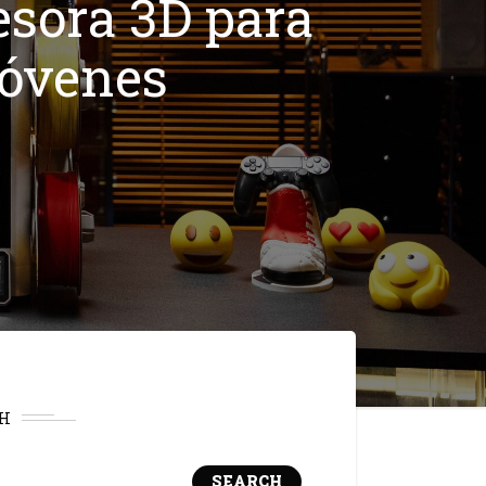
esora 3D para
jóvenes
H
SEARCH