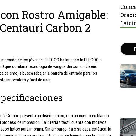
Conce
 con Rostro Amigable:
Oraci
Laici
Centauri Carbon 2
el mercado de los jóvenes, ELEGOO ha lanzado la ELEGOO ×
3D que combina tecnología de vanguardia con un diseño
ca de emojis busca rebajar la barrera de entrada para los
a innovadora y fácil de usar.
specificaciones
n 2 Combo presenta un diseño único, con un cuerpo en blanco
l proceso de impresión. La interfaz táctil cuenta con motivos
dos listos para imprimir. Sin embargo, bajo su capa estética, la
 técnicas que su contraparte negra, incluyendo una boquilla de