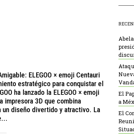
RECEN
Abela
presi
discu
Ataqu
Nueva
Amigable: ELEGOO × emoji Centauri
Vanda
ento estratégico para conquistar el
EGOO ha lanzado la ELEGOO × emoji
El Pa
na impresora 3D que combina
a Méx
un diseño divertido y atractivo. La
El Co
...
Reuni
Situa