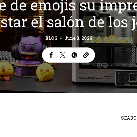
 de emojis su impr
star el salón de los 
BLOG
June 8, 2026
SEARC