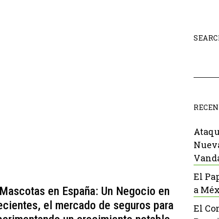
SEARC
RECEN
Ataqu
Nueva
Vanda
El Pa
a Méx
 Mascotas en España: Un Negocio en
ecientes, el mercado de seguros para
El Co