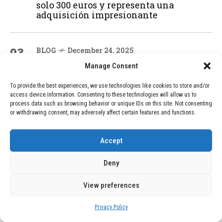
solo 300 euros y representa una
adquisición impresionante
03
BLOG
December 24, 2025
GAME se Une a la Oferta de Balizas V16
Manage Consent
Geolocalizadas, Obligatorias a Partir de
2026
To provide the best experiences, we use technologies like cookies to store and/or
access device information. Consenting to these technologies will allow us to
process data such as browsing behavior or unique IDs on this site. Not consenting
or withdrawing consent, may adversely affect certain features and functions.
04
BLOG
December 24, 2025
Devastadora Explosión en Residencia
de Ancianos de Pensilvania Deja al
Accept
Menos Dos Víctimas Fatales
Deny
View preferences
ADVERTISEMENT
Privacy Policy