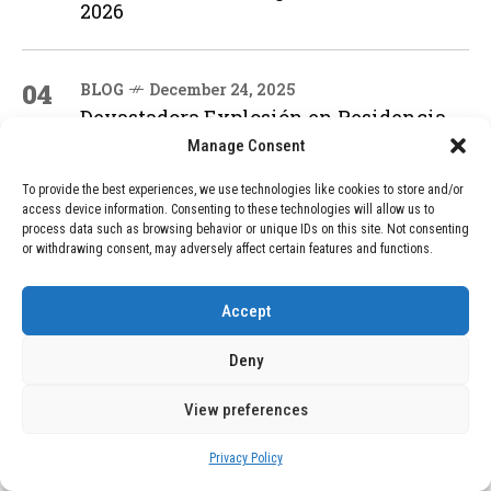
2026
04
BLOG
December 24, 2025
Devastadora Explosión en Residencia
de Ancianos de Pensilvania Deja al
Manage Consent
Menos Dos Víctimas Fatales
To provide the best experiences, we use technologies like cookies to store and/or
access device information. Consenting to these technologies will allow us to
process data such as browsing behavior or unique IDs on this site. Not consenting
ADVERTISEMENT
or withdrawing consent, may adversely affect certain features and functions.
Accept
Deny
View preferences
Privacy Policy