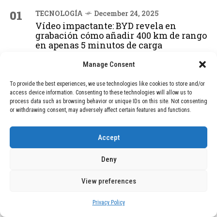
01
TECNOLOGÍA
December 24, 2025
Vídeo impactante: BYD revela en
grabación cómo añadir 400 km de rango
en apenas 5 minutos de carga
Manage Consent
02
TECNOLOGÍA
February 9, 2026
To provide the best experiences, we use technologies like cookies to store and/or
Motor de 800 W, rango de 45 km y
access device information. Consenting to these technologies will allow us to
ruedas todo terreno: este scooter cuesta
process data such as browsing behavior or unique IDs on this site. Not consenting
solo 300 euros y representa una
or withdrawing consent, may adversely affect certain features and functions.
adquisición impresionante
Accept
03
BLOG
December 24, 2025
Deny
GAME se Une a la Oferta de Balizas V16
Geolocalizadas, Obligatorias a Partir de
View preferences
2026
Privacy Policy