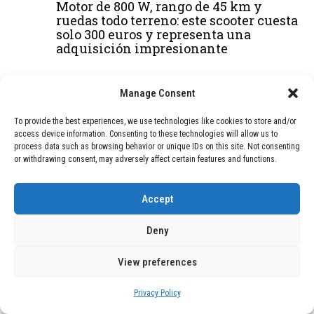
Motor de 800 W, rango de 45 km y
ruedas todo terreno: este scooter cuesta
solo 300 euros y representa una
adquisición impresionante
BLOG
December 24, 2025
Manage Consent
GAME se Une a la Oferta de Balizas V16
Geolocalizadas, Obligatorias a Partir de
To provide the best experiences, we use technologies like cookies to store and/or
2026
access device information. Consenting to these technologies will allow us to
process data such as browsing behavior or unique IDs on this site. Not consenting
or withdrawing consent, may adversely affect certain features and functions.
BLOG
December 24, 2025
Devastadora Explosión en Residencia
de Ancianos de Pensilvania Deja al
Accept
Menos Dos Víctimas Fatales
Deny
DEAL OF THE MONTH
View preferences
01
TECNOLOGÍA
December 24, 2025
Privacy Policy
Vídeo impactante: BYD revela en