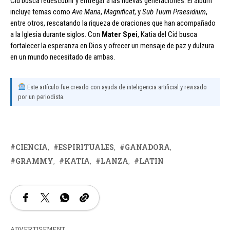
Cid busca redescubrir y entregar a las nuevas generaciones. El álbum
incluye temas como
Ave Maria
,
Magnificat
, y
Sub Tuum Praesidium
,
entre otros, rescatando la riqueza de oraciones que han acompañado
a la Iglesia durante siglos. Con
Mater Spei
, Katia del Cid busca
fortalecer la esperanza en Dios y ofrecer un mensaje de paz y dulzura
en un mundo necesitado de ambas.
Este artículo fue creado con ayuda de inteligencia artificial y revisado
por un periodista.
CIENCIA
ESPIRITUALES
GANADORA
GRAMMY
KATIA
LANZA
LATIN
ADVERTISEMENT