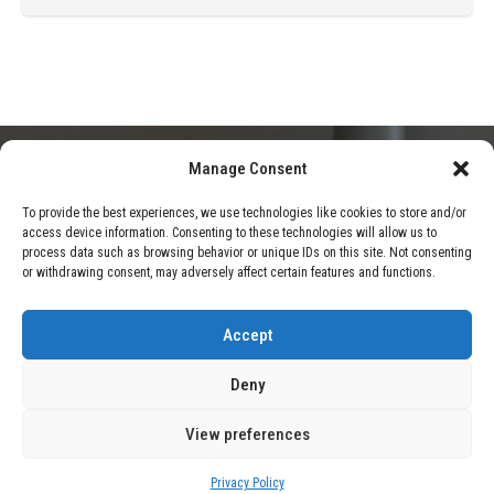
Manage Consent
HOME
BLOG
VUELVE UN MITO: COMMODORE LANZA UN
To provide the best experiences, we use technologies like cookies to store and/or
access device information. Consenting to these technologies will allow us to
TELÉFONO DE TAPA DE 500 EUROS QUE TE BLOQUEA
process data such as browsing behavior or unique IDs on this site. Not consenting
INTERNET A PROPÓSITO
or withdrawing consent, may adversely affect certain features and functions.
Accept
Deny
View preferences
Privacy Policy