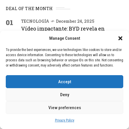
DEAL OF THE MONTH
01
TECNOLOGÍA
December 24, 2025
Vídeo impactante: BYD revela en
grabación cómo añadir 400 km de rango
Manage Consent
en apenas 5 minutos de carga
To provide the best experiences, we use technologies like cookies to store and/or
access device information. Consenting to these technologies will allow us to
02
TECNOLOGÍA
February 9, 2026
process data such as browsing behavior or unique IDs on this site. Not consenting
or withdrawing consent, may adversely affect certain features and functions.
Motor de 800 W, rango de 45 km y
ruedas todo terreno: este scooter cuesta
solo 300 euros y representa una
Accept
adquisición impresionante
Deny
03
BLOG
December 24, 2025
View preferences
GAME se Une a la Oferta de Balizas V16
Geolocalizadas, Obligatorias a Partir de
Privacy Policy
2026