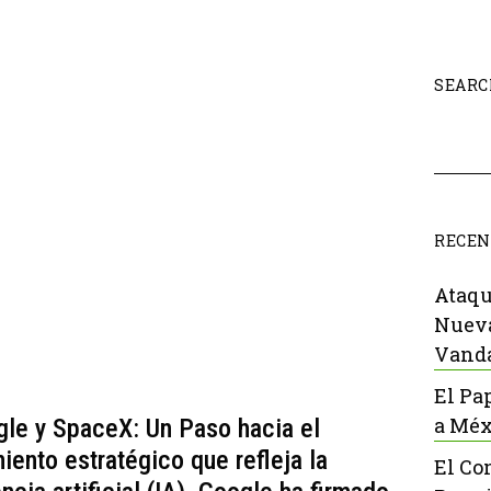
SEARC
RECEN
Ataqu
Nueva
Vanda
El Pa
a Méx
gle y SpaceX: Un Paso hacia el
iento estratégico que refleja la
El Co