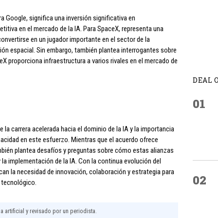
 Google, significa una inversión significativa en
titiva en el mercado de la IA. Para SpaceX, representa una
convertirse en un jugador importante en el sector de la
ción espacial. Sin embargo, también plantea interrogantes sobre
eX proporciona infraestructura a varios rivales en el mercado de
DEAL 
01
 la carrera acelerada hacia el dominio de la IA y la importancia
pacidad en este esfuerzo. Mientras que el acuerdo ofrece
ambién plantea desafíos y preguntas sobre cómo estas alianzas
y la implementación de la IA. Con la continua evolución del
an la necesidad de innovación, colaboración y estrategia para
02
o tecnológico.
 artificial y revisado por un periodista.