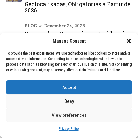
Geolocalizadas, Obligatorias a Partir de
2026
BLOG
December 24, 2025
Devastadora Explosión en Residencia
de Ancianos de Pensilvania Deja al
Manage Consent
Menos Dos Víctimas Fatales
To provide the best experiences, we use technologies like cookies to store and/or
access device information. Consenting to these technologies will allow us to
process data such as browsing behavior or unique IDs on this site. Not consenting
DEAL OF THE MONTH
or withdrawing consent, may adversely affect certain features and functions.
01
TECNOLOGÍA
February 9, 2026
Accept
Motor de 800 W, rango de 45 km y
ruedas todo terreno: este scooter cuesta
solo 300 euros y representa una
Deny
adquisición impresionante
View preferences
02
Privacy Policy
TECNOLOGÍA
December 24, 2025
Vídeo impactante: BYD revela en