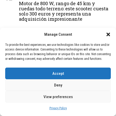
Motor de 800 W, rango de 45 km y
ruedas todo terreno: este scooter cuesta
solo 300 euros y representa una
adquisición impresionante
Manage Consent
03
BLOG
December 24, 2025
GAME se Une a la Oferta de Balizas V16
To provide the best experiences, we use technologies like cookies to store and/or
Geolocalizadas, Obligatorias a Partir de
access device information. Consenting to these technologies will allow us to
2026
process data such as browsing behavior or unique IDs on this site. Not consenting
or withdrawing consent, may adversely affect certain features and functions.
04
BLOG
December 24, 2025
Accept
Devastadora Explosión en Residencia
de Ancianos de Pensilvania Deja al
Deny
Menos Dos Víctimas Fatales
View preferences
Privacy Policy
ADVERTISEMENT