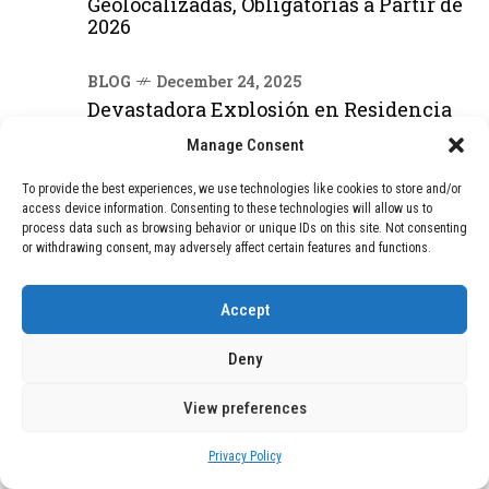
Geolocalizadas, Obligatorias a Partir de
2026
BLOG
December 24, 2025
Devastadora Explosión en Residencia
de Ancianos de Pensilvania Deja al
Manage Consent
Menos Dos Víctimas Fatales
To provide the best experiences, we use technologies like cookies to store and/or
access device information. Consenting to these technologies will allow us to
DEAL OF THE MONTH
process data such as browsing behavior or unique IDs on this site. Not consenting
or withdrawing consent, may adversely affect certain features and functions.
01
TECNOLOGÍA
December 24, 2025
Vídeo impactante: BYD revela en
Accept
grabación cómo añadir 400 km de rango
en apenas 5 minutos de carga
Deny
View preferences
02
TECNOLOGÍA
February 9, 2026
Motor de 800 W, rango de 45 km y
Privacy Policy
ruedas todo terreno: este scooter cuesta