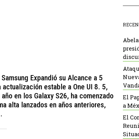
RECEN
Abela
presi
discu
Ataqu
Nueva
5: Samsung Expandió su Alcance a 5
Vanda
 actualización estable a One UI 8. 5,
 año en los Galaxy S26, ha comenzado
El Pa
ma alta lanzados en años anteriores,
a Méx
.
El Co
Reuni
Situa