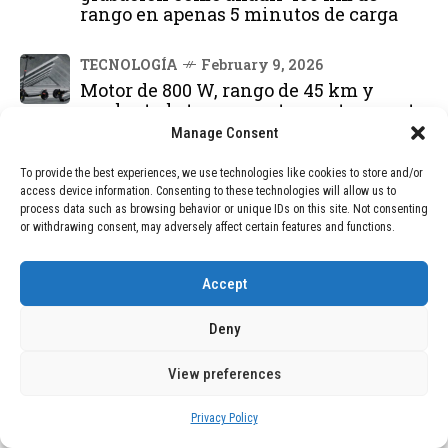
rango en apenas 5 minutos de carga
TECNOLOGÍA
February 9, 2026
Motor de 800 W, rango de 45 km y
ruedas todo terreno: este scooter cuesta
solo 300 euros y representa una
Manage Consent
adquisición impresionante
To provide the best experiences, we use technologies like cookies to store and/or
access device information. Consenting to these technologies will allow us to
BLOG
December 24, 2025
process data such as browsing behavior or unique IDs on this site. Not consenting
GAME se Une a la Oferta de Balizas V16
or withdrawing consent, may adversely affect certain features and functions.
Geolocalizadas, Obligatorias a Partir de
2026
Accept
BLOG
December 24, 2025
Deny
Devastadora Explosión en Residencia
de Ancianos de Pensilvania Deja al
View preferences
Menos Dos Víctimas Fatales
Privacy Policy