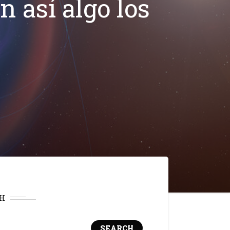
n así algo los
H
SEARCH