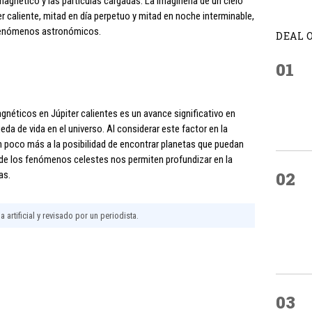
agnético y las partículas cargadas. La imaginería de un cielo
er caliente, mitad en día perpetuo y mitad en noche interminable,
s fenómenos astronómicos.
DEAL 
01
néticos en Júpiter calientes es un avance significativo en
da de vida en el universo. Al considerar este factor en la
n poco más a la posibilidad de encontrar planetas que puedan
o de los fenómenos celestes nos permiten profundizar en la
02
as.
 artificial y revisado por un periodista.
03