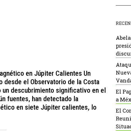
RECEN
Abela
presi
discu
Ataqu
Nueva
gnético en Júpiter Calientes Un
Vanda
do desde el Observatorio de la Costa
o un descubrimiento significativo en el
El Pa
ún fuentes, han detectado la
a Méx
ico en siete Júpiter calientes, lo
El Co
Reuni
Situa