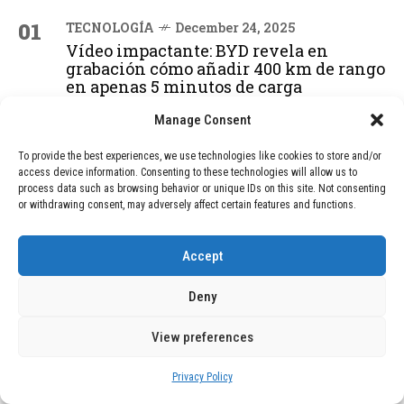
01
TECNOLOGÍA
December 24, 2025
Vídeo impactante: BYD revela en
grabación cómo añadir 400 km de rango
en apenas 5 minutos de carga
Manage Consent
02
TECNOLOGÍA
February 9, 2026
To provide the best experiences, we use technologies like cookies to store and/or
Motor de 800 W, rango de 45 km y
access device information. Consenting to these technologies will allow us to
ruedas todo terreno: este scooter cuesta
process data such as browsing behavior or unique IDs on this site. Not consenting
or withdrawing consent, may adversely affect certain features and functions.
solo 300 euros y representa una
adquisición impresionante
Accept
03
BLOG
December 24, 2025
Deny
GAME se Une a la Oferta de Balizas V16
Geolocalizadas, Obligatorias a Partir de
View preferences
2026
Privacy Policy