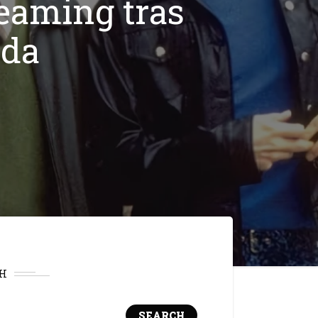
reaming tras
ida
H
SEARCH