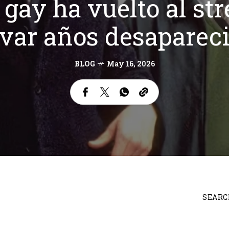
ay ha vuelto al st
evar años desaparec
BLOG
May 16, 2026
SEARC