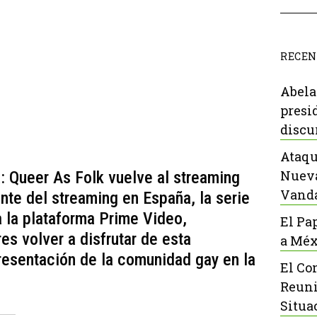
RECEN
Abela
presi
discu
Ataqu
Nueva
: Queer As Folk vuelve al streaming
Vanda
te del streaming en España, la serie
 la plataforma Prime Video,
El Pa
es volver a disfrutar de esta
a Méx
resentación de la comunidad gay en la
El Co
Reuni
Situa