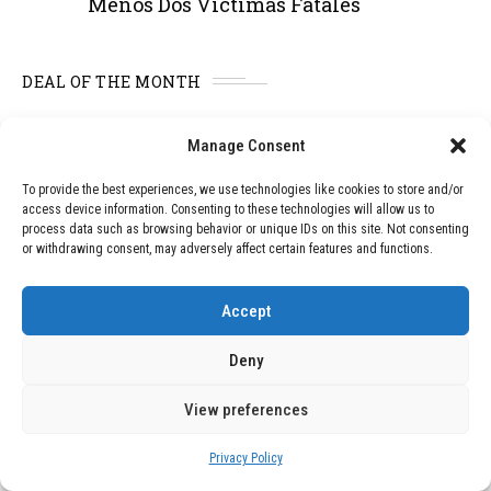
Menos Dos Víctimas Fatales
DEAL OF THE MONTH
01
TECNOLOGÍA
December 24, 2025
Manage Consent
Vídeo impactante: BYD revela en
grabación cómo añadir 400 km de rango
To provide the best experiences, we use technologies like cookies to store and/or
en apenas 5 minutos de carga
access device information. Consenting to these technologies will allow us to
process data such as browsing behavior or unique IDs on this site. Not consenting
or withdrawing consent, may adversely affect certain features and functions.
02
TECNOLOGÍA
February 9, 2026
Motor de 800 W, rango de 45 km y
Accept
ruedas todo terreno: este scooter cuesta
solo 300 euros y representa una
Deny
adquisición impresionante
View preferences
03
BLOG
December 24, 2025
Privacy Policy
GAME se Une a la Oferta de Balizas V16