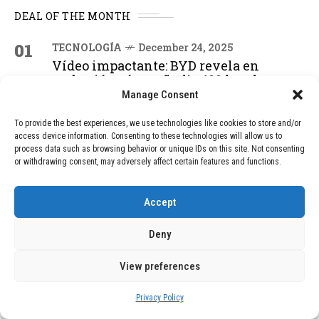
DEAL OF THE MONTH
01
TECNOLOGÍA
December 24, 2025
Vídeo impactante: BYD revela en
grabación cómo añadir 400 km de rango
en apenas 5 minutos de carga
Manage Consent
To provide the best experiences, we use technologies like cookies to store and/or
access device information. Consenting to these technologies will allow us to
02
TECNOLOGÍA
February 9, 2026
process data such as browsing behavior or unique IDs on this site. Not consenting
Motor de 800 W, rango de 45 km y
or withdrawing consent, may adversely affect certain features and functions.
ruedas todo terreno: este scooter cuesta
solo 300 euros y representa una
Accept
adquisición impresionante
Deny
03
BLOG
December 24, 2025
View preferences
GAME se Une a la Oferta de Balizas V16
Geolocalizadas, Obligatorias a Partir de
Privacy Policy
2026