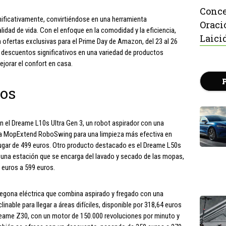
Conce
nificativamente, convirtiéndose en una herramienta
Oraci
lidad de vida. Con el enfoque en la comodidad y la eficiencia,
Laici
ofertas exclusivas para el Prime Day de Amazon, del 23 al 26
r descuentos significativos en una variedad de productos
ejorar el confort en casa.
dos
n el Dreame L10s Ultra Gen 3, un robot aspirador con una
ía MopExtend RoboSwing para una limpieza más efectiva en
lugar de 499 euros. Otro producto destacado es el Dreame L50s
y una estación que se encarga del lavado y secado de las mopas,
 euros a 599 euros.
egona eléctrica que combina aspirado y fregado con una
inable para llegar a áreas difíciles, disponible por 318,64 euros
Dreame Z30, con un motor de 150.000 revoluciones por minuto y