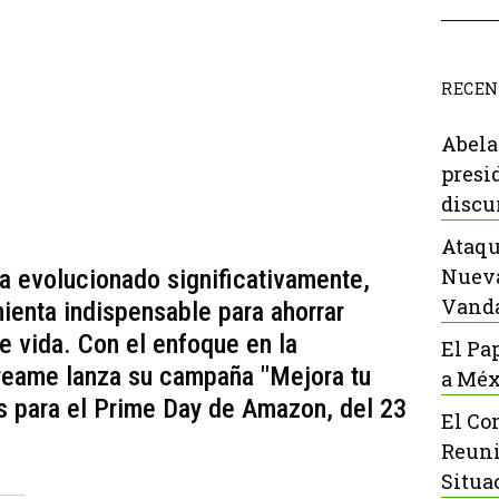
RECEN
Abela
presi
discu
Ataqu
Nueva
ha evolucionado significativamente,
Vanda
ienta indispensable para ahorrar
e vida. Con el enfoque en la
El Pa
Dreame lanza su campaña "Mejora tu
a Méx
s para el Prime Day de Amazon, del 23
El Co
Reuni
Situa