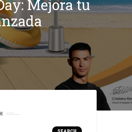
Day: Mejora tu
anzada
H
SEARCH