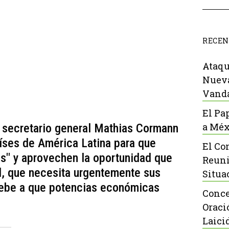
RECEN
Ataqu
Nueva
Vanda
El Pa
a Méx
l secretario general Mathias Cormann
íses de América Latina para que
El Co
s" y aprovechen la oportunidad que
Reuni
l, que necesita urgentemente sus
Situa
 debe a que potencias económicas
Conce
Oraci
Laici