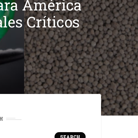
ara América
les Críticos
H
SEARCH