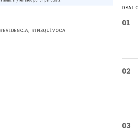
 artificial y revisado por un periodista.
DEAL 
01
EVIDENCIA
INEQUÍVOCA
02
03