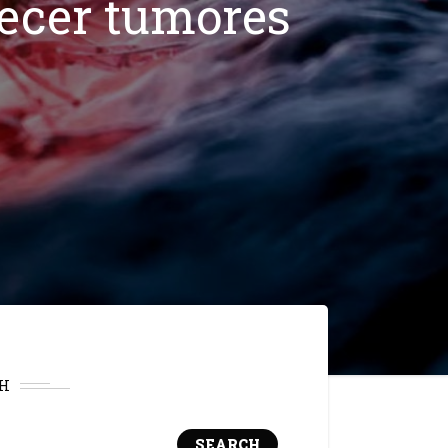
decer tumores
H
SEARCH