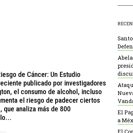
RECEN
Santo
Defen
Abela
presi
discu
Riesgo de Cáncer: Un Estudio
eciente publicado por investigadores
Ataqu
ton, el consumo de alcohol, incluso
Nueva
menta el riesgo de padecer ciertos
Vanda
o, que analiza más de 800
El Pa
lo...
a Méx
El Co