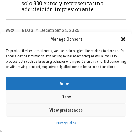
solo 300 euros y representa una
adquisición impresionante
03
BLOG
December 24, 2025
GAME se Une a la Oferta de Balizas V16
Manage Consent
Geolocalizadas, Obligatorias a Partir de
2026
To provide the best experiences, we use technologies like cookies to store and/or
access device information. Consenting to these technologies will allow us to
process data such as browsing behavior or unique IDs on this site. Not consenting
or withdrawing consent, may adversely affect certain features and functions.
04
BLOG
December 24, 2025
Devastadora Explosión en Residencia
de Ancianos de Pensilvania Deja al
Accept
Menos Dos Víctimas Fatales
Deny
View preferences
ADVERTISEMENT
Privacy Policy