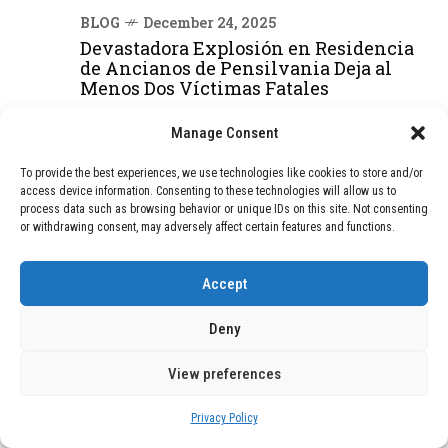
BLOG
December 24, 2025
Devastadora Explosión en Residencia
de Ancianos de Pensilvania Deja al
Menos Dos Víctimas Fatales
Manage Consent
DEAL OF THE MONTH
To provide the best experiences, we use technologies like cookies to store and/or
access device information. Consenting to these technologies will allow us to
01
TECNOLOGÍA
December 24, 2025
process data such as browsing behavior or unique IDs on this site. Not consenting
Vídeo impactante: BYD revela en
or withdrawing consent, may adversely affect certain features and functions.
grabación cómo añadir 400 km de rango
en apenas 5 minutos de carga
Accept
Deny
02
TECNOLOGÍA
February 9, 2026
Motor de 800 W, rango de 45 km y
View preferences
ruedas todo terreno: este scooter cuesta
solo 300 euros y representa una
Privacy Policy
adquisición impresionante