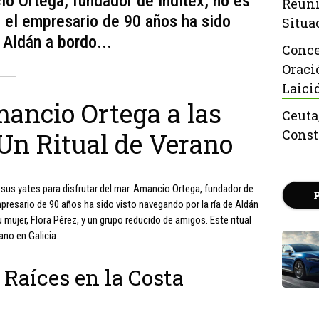
io Ortega, fundador de Inditex, no es
Reuni
 el empresario de 90 años ha sido
Situa
 Aldán a bordo...
Conce
Oraci
Laici
ancio Ortega a las
Ceuta
Const
Un Ritual de Verano
n sus yates para disfrutar del mar. Amancio Ortega, fundador de
mpresario de 90 años ha sido visto navegando por la ría de Aldán
mujer, Flora Pérez, y un grupo reducido de amigos. Este ritual
ano en Galicia.
 Raíces en la Costa