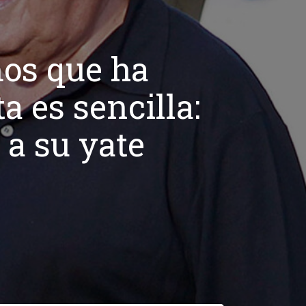
mos que ha
a es sencilla:
a su yate