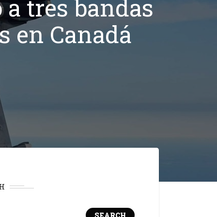
 a tres bandas
os en Canadá
H
SEARCH