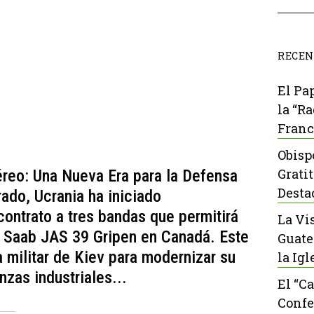
RECEN
El Pa
la “R
Franc
Obisp
Grati
éreo: Una Nueva Era para la Defensa
Desta
ado, Ucrania ha iniciado
ontrato a tres bandas que permitirá
La Vi
 Saab JAS 39 Gripen en Canadá. Este
Guate
a militar de Kiev para modernizar su
la Igl
anzas industriales...
El “C
Confe