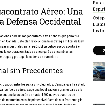
Ruta 
gacontrato Aéreo: Una
Espir
Obisp
a Defensa Occidental
Llama
los I
ciaciones para un megacontrato a tres bandas que permitirá
n Canadá. Este plan revoluciona la estrategia militar de Kiev
nzas industriales en la región. El Ejecutivo sueco aportará el
 que la corporación Saab se encargará de ensamblar las
entregas y proteger la cadena de suministro.
ial sin Precedentes
 cruzados entre los países involucrados. Canadá, que ha estado
r su fuerza aérea, exige una localización a gran escala de la
to supone la creación de hasta 4.500 nuevos puestos de
ón de mantenimiento de primer nivel fuera de sus fronteras y la