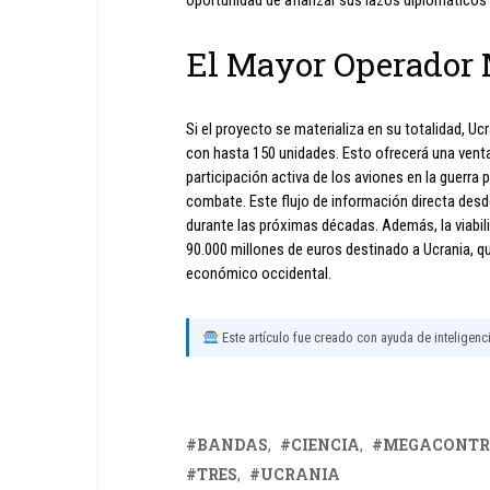
oportunidad de afianzar sus lazos diplomáticos 
El Mayor Operador 
Si el proyecto se materializa en su totalidad, U
con hasta 150 unidades. Esto ofrecerá una ventaj
participación activa de los aviones en la guerra 
combate. Este flujo de información directa desde
durante las próximas décadas. Además, la viabi
90.000 millones de euros destinado a Ucrania, q
económico occidental.
Este artículo fue creado con ayuda de inteligencia
BANDAS
CIENCIA
MEGACONTR
TRES
UCRANIA