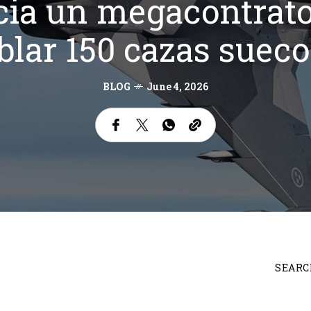
ia un megacontrato
lar 150 cazas suec
BLOG
June 4, 2026
SEARC