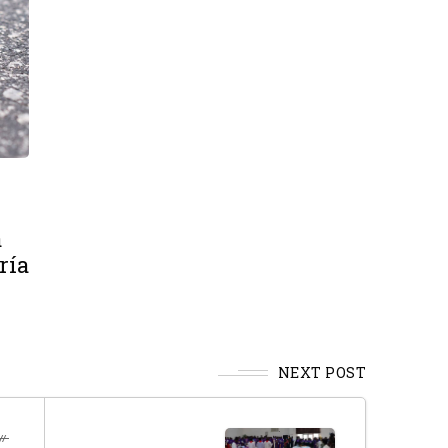
a
ría
NEXT POST