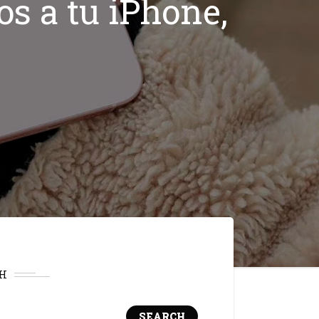
s a tu iPhone,
H
SEARCH