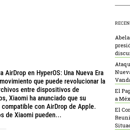
RECEN
Abela
presi
discu
Ataqu
Nueva
ra AirDrop en HyperOS: Una Nueva Era
Vanda
 movimiento que puede revolucionar la
chivos entre dispositivos de
El Pa
os, Xiaomi ha anunciado que su
a Méx
s compatible con AirDrop de Apple.
El Co
ios de Xiaomi pueden...
Reuni
Situa