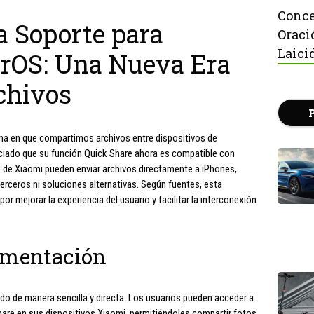
Conce
a Soporte para
Oraci
Laici
rOS: Una Nueva Era
chivos
ma en que compartimos archivos entre dispositivos de
ciado que su función Quick Share ahora es compatible con
os de Xiaomi pueden enviar archivos directamente a iPhones,
erceros ni soluciones alternativas. Según fuentes, esta
or mejorar la experiencia del usuario y facilitar la interconexión
lementación
do de manera sencilla y directa. Los usuarios pueden acceder a
Share en sus dispositivos Xiaomi, permitiéndoles compartir fotos