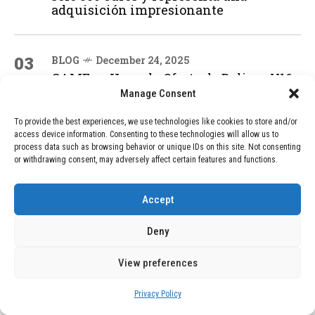
adquisición impresionante
03
BLOG
December 24, 2025
GAME se Une a la Oferta de Balizas V16
Geolocalizadas, Obligatorias a Partir de
Manage Consent
2026
To provide the best experiences, we use technologies like cookies to store and/or
access device information. Consenting to these technologies will allow us to
process data such as browsing behavior or unique IDs on this site. Not consenting
04
BLOG
December 24, 2025
or withdrawing consent, may adversely affect certain features and functions.
Devastadora Explosión en Residencia
de Ancianos de Pensilvania Deja al
Accept
Menos Dos Víctimas Fatales
Deny
ADVERTISEMENT
View preferences
Privacy Policy