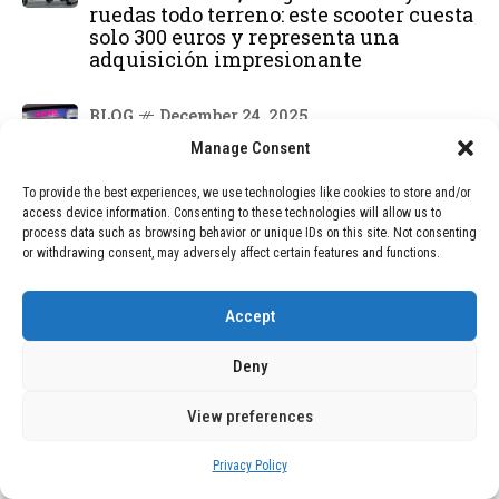
ruedas todo terreno: este scooter cuesta
solo 300 euros y representa una
adquisición impresionante
BLOG
December 24, 2025
GAME se Une a la Oferta de Balizas V16
Manage Consent
Geolocalizadas, Obligatorias a Partir de
2026
To provide the best experiences, we use technologies like cookies to store and/or
access device information. Consenting to these technologies will allow us to
process data such as browsing behavior or unique IDs on this site. Not consenting
BLOG
December 24, 2025
or withdrawing consent, may adversely affect certain features and functions.
Devastadora Explosión en Residencia
de Ancianos de Pensilvania Deja al
Menos Dos Víctimas Fatales
Accept
Deny
DEAL OF THE MONTH
View preferences
01
TECNOLOGÍA
December 24, 2025
Privacy Policy
Vídeo impactante: BYD revela en
grabación cómo añadir 400 km de rango