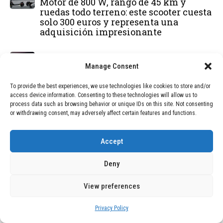
Motor de 800 W, rango de 45 km y
ruedas todo terreno: este scooter cuesta
solo 300 euros y representa una
adquisición impresionante
BLOG
December 24, 2025
Manage Consent
GAME se Une a la Oferta de Balizas V16
Geolocalizadas, Obligatorias a Partir de
To provide the best experiences, we use technologies like cookies to store and/or
2026
access device information. Consenting to these technologies will allow us to
process data such as browsing behavior or unique IDs on this site. Not consenting
or withdrawing consent, may adversely affect certain features and functions.
BLOG
December 24, 2025
Devastadora Explosión en Residencia
de Ancianos de Pensilvania Deja al
Accept
Menos Dos Víctimas Fatales
Deny
DEAL OF THE MONTH
View preferences
01
TECNOLOGÍA
December 24, 2025
Privacy Policy
Vídeo impactante: BYD revela en