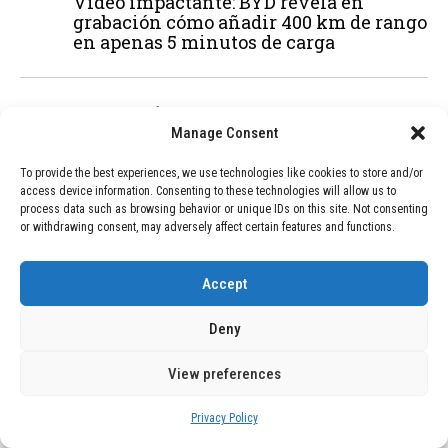
Vídeo impactante: BYD revela en
grabación cómo añadir 400 km de rango
en apenas 5 minutos de carga
02
TECNOLOGÍA
February 9, 2026
Manage Consent
Motor de 800 W, rango de 45 km y
ruedas todo terreno: este scooter cuesta
To provide the best experiences, we use technologies like cookies to store and/or
solo 300 euros y representa una
access device information. Consenting to these technologies will allow us to
adquisición impresionante
process data such as browsing behavior or unique IDs on this site. Not consenting
or withdrawing consent, may adversely affect certain features and functions.
03
BLOG
December 24, 2025
Accept
GAME se Une a la Oferta de Balizas V16
Geolocalizadas, Obligatorias a Partir de
Deny
2026
View preferences
04
BLOG
December 24, 2025
Privacy Policy
Devastadora Explosión en Residencia