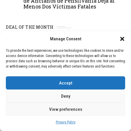
de Ancianos de Pensilvania Deja al
Menos Dos Víctimas Fatales
DEAL OF THE MONTH
Manage Consent
01
TECNOLOGÍA
December 24, 2025
Vídeo impactante: BYD revela en
To provide the best experiences, we use technologies like cookies to store and/or
grabación cómo añadir 400 km de rango
access device information. Consenting to these technologies will allow us to
en apenas 5 minutos de carga
process data such as browsing behavior or unique IDs on this site. Not consenting
or withdrawing consent, may adversely affect certain features and functions.
02
TECNOLOGÍA
February 9, 2026
Accept
Motor de 800 W, rango de 45 km y
ruedas todo terreno: este scooter cuesta
Deny
solo 300 euros y representa una
adquisición impresionante
View preferences
Privacy Policy
03
BLOG
December 24, 2025