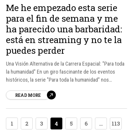
Me he empezado esta serie
para el fin de semana y me
ha parecido una barbaridad:
está en streaming y no te la
puedes perder
Una Visión Alternativa de la Carrera Espacial: "Para toda
la humanidad" En un giro fascinante de los eventos
históricos, la serie "Para toda la humanidad" nos
presenta un mundo donde la Unión Soviética gana la
READ MORE
primera gran batalla lunar, desencadenando una rivalidad
espacial sin precedentes con Estados Unidos.
1
2
3
4
5
6
...
113