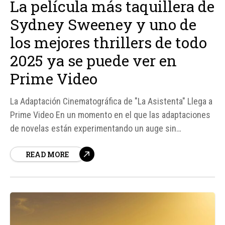
La película más taquillera de
Sydney Sweeney y uno de
los mejores thrillers de todo
2025 ya se puede ver en
Prime Video
La Adaptación Cinematográfica de "La Asistenta" Llega a
Prime Video En un momento en el que las adaptaciones
de novelas están experimentando un auge sin
precedentes en el terreno del streaming, La asistenta,
READ MORE
dirigida por Paul Feig y protagonizada por Sydney
Sweeney, se ha convertido en uno de los contenidos
más vistos en Prime Video...