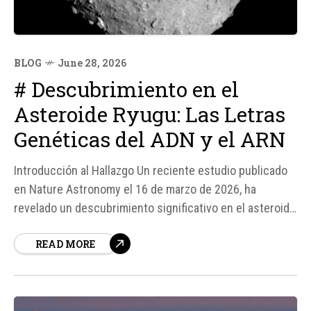
BLOG
June 28, 2026
# Descubrimiento en el
Asteroide Ryugu: Las Letras
Genéticas del ADN y el ARN
Introducción al Hallazgo Un reciente estudio publicado
en Nature Astronomy el 16 de marzo de 2026, ha
revelado un descubrimiento significativo en el asteroide
Ryugu. Según fuentes de SciTechDaily, las muestras
READ MORE
recogidas por la sonda japonesa Hayabusa2 contenían
las cinco letras genéticas fundamentales que forman
parte del ADN y el ARN: adenina, guanina, citosina, timina
y...