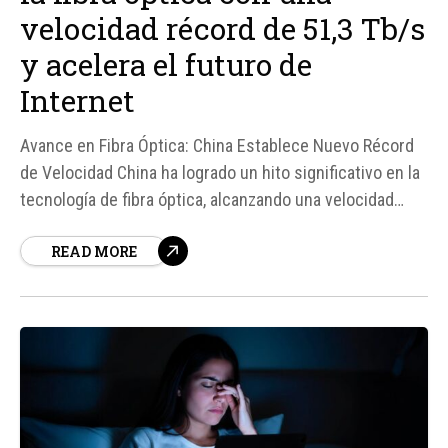
velocidad récord de 51,3 Tb/s
y acelera el futuro de
Internet
Avance en Fibra Óptica: China Establece Nuevo Récord
de Velocidad China ha logrado un hito significativo en la
tecnología de fibra óptica, alcanzando una velocidad
récord de 51,3 terabytes por segundo (Tb/s) en una
READ MORE
prueba de campo realizada por un equipo compuesto
por China Telecom, Yangtze Optical Fibre and Cable y
Dekoli.