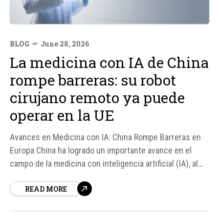
BLOG
June 28, 2026
La medicina con IA de China
rompe barreras: su robot
cirujano remoto ya puede
operar en la UE
Avances en Medicina con IA: China Rompe Barreras en
Europa China ha logrado un importante avance en el
campo de la medicina con inteligencia artificial (IA), al
recibir la aprobación europea para su robot quirúrgico
READ MORE
remoto, Toumai, desarrollado por Shanghai MicroPort
MedBot. Este sistema permite a los cirujanos realizar
operaciones a distancia, lo...