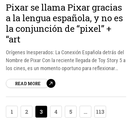
Pixar se llama Pixar gracias
a la lengua española, y no es
la conjunción de “pixel” +
“art
Orígenes Inesperados: La Conexión Española detrás del
Nombre de Pixar Con la reciente llegada de Toy Story 5 a
los cines, es un momento oportuno para reflexionar
sobre los momentos clave en la historia de Pixar, el
READ MORE
estudio que ha revolucionado el cine de animación y
sigue siendo una de las compañías más influyentes en
Hollywood...
1
2
3
4
5
...
113