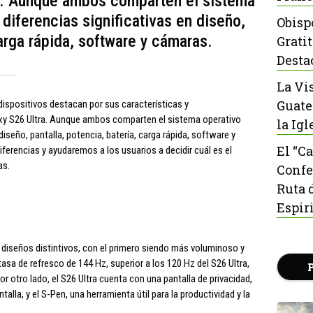
ra. Aunque ambos comparten el sistema
diferencias significativas en diseño,
Obisp
carga rápida, software y cámaras.
Grati
Desta
La Vi
Guate
dispositivos destacan por sus características y
laxy S26 Ultra. Aunque ambos comparten el sistema operativo
la Igl
diseño, pantalla, potencia, batería, carga rápida, software y
El “C
ferencias y ayudaremos a los usuarios a decidir cuál es el
as.
Confe
Ruta 
Espir
en diseños distintivos, con el primero siendo más voluminoso y
tasa de refresco de 144 Hz, superior a los 120 Hz del S26 Ultra,
r otro lado, el S26 Ultra cuenta con una pantalla de privacidad,
alla, y el S-Pen, una herramienta útil para la productividad y la