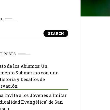
H
SEARCH
T POSTS
isto de los Abismos: Un
mento Submarino con una
Historia y Desafíos de
rvación
pa Invita a los Jóvenes a Imitar
adicalidad Evangélica” de San
isco