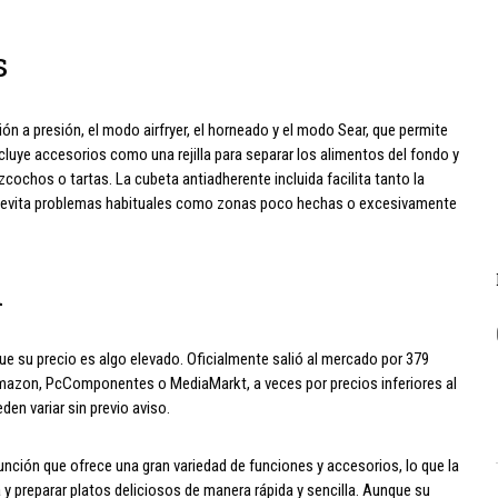
s
ón a presión, el modo airfryer, el horneado y el modo Sear, que permite
ncluye accesorios como una rejilla para separar los alimentos del fondo y
cochos o tartas. La cubeta antiadherente incluida facilita tanto la
lor evita problemas habituales como zonas poco hechas o excesivamente
d
 que su precio es algo elevado. Oficialmente salió al mercado por 379
mazon, PcComponentes o MediaMarkt, a veces por precios inferiores al
den variar sin previo aviso.
función que ofrece una gran variedad de funciones y accesorios, lo que la
 y preparar platos deliciosos de manera rápida y sencilla. Aunque su