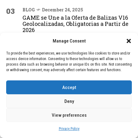
03
BLOG
December 24, 2025
GAME se Une a la Oferta de Balizas V16
Geolocalizadas, Obligatorias a Partir de
2026
Manage Consent
04
BLOG
December 24, 2025
To provide the best experiences, we use technologies like cookies to store and/or
Devastadora Explosión en Residencia
access device information. Consenting to these technologies will allow us to
de Ancianos de Pensilvania Deja al
process data such as browsing behavior or unique IDs on this site. Not consenting
or withdrawing consent, may adversely affect certain features and functions.
Menos Dos Víctimas Fatales
Accept
ADVERTISEMENT
Deny
View preferences
Privacy Policy