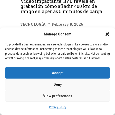
Vídeo impactante: BYD revela en
grabación cómo añadir 400 km de
rango en apenas 5 minutos de carga
TECNOLOGÍA
February 9, 2026
Motor de 800 W, rango de 45 km y
Manage Consent
ruedas todo terreno: este scooter cuesta
solo 300 euros y representa una
To provide the best experiences, we use technologies like cookies to store and/or
adquisición impresionante
access device information. Consenting to these technologies will allow us to
process data such as browsing behavior or unique IDs on this site. Not consenting
or withdrawing consent, may adversely affect certain features and functions.
BLOG
December 24, 2025
GAME se Une a la Oferta de Balizas V16
Geolocalizadas, Obligatorias a Partir de
Accept
2026
Deny
BLOG
December 24, 2025
Devastadora Explosión en Residencia
View preferences
de Ancianos de Pensilvania Deja al
Menos Dos Víctimas Fatales
Privacy Policy