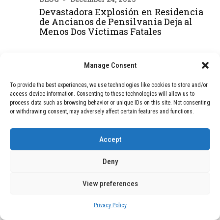
Devastadora Explosión en Residencia
de Ancianos de Pensilvania Deja al
Menos Dos Víctimas Fatales
Manage Consent
DEAL OF THE MONTH
To provide the best experiences, we use technologies like cookies to store and/or
01
TECNOLOGÍA
December 24, 2025
access device information. Consenting to these technologies will allow us to
Vídeo impactante: BYD revela en
process data such as browsing behavior or unique IDs on this site. Not consenting
grabación cómo añadir 400 km de rango
or withdrawing consent, may adversely affect certain features and functions.
en apenas 5 minutos de carga
Accept
02
TECNOLOGÍA
February 9, 2026
Deny
Motor de 800 W, rango de 45 km y
ruedas todo terreno: este scooter cuesta
View preferences
solo 300 euros y representa una
adquisición impresionante
Privacy Policy