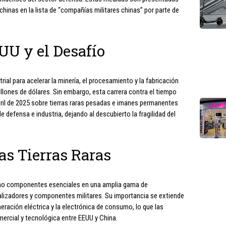
hinas en la lista de “compañías militares chinas” por parte de
UU y el Desafío
rial para acelerar la minería, el procesamiento y la fabricación
llones de dólares. Sin embargo, esta carrera contra el tiempo
bril de 2025 sobre tierras raras pesadas e imanes permanentes
 defensa e industria, dejando al descubierto la fragilidad del
as Tierras Raras
 sino componentes esenciales en una amplia gama de
alizadores y componentes militares. Su importancia se extiende
neración eléctrica y la electrónica de consumo, lo que las
mercial y tecnológica entre EEUU y China.