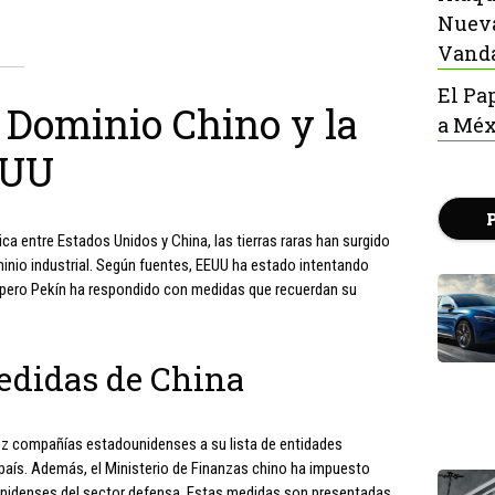
Nueva
Vanda
El Pa
l Dominio Chino y la
a Méx
EUU
ica entre Estados Unidos y China, las tierras raras han surgido
inio industrial. Según fuentes, EEUU ha estado intentando
, pero Pekín ha respondido con medidas que recuerdan su
Medidas de China
iez compañías estadounidenses a su lista de entidades
l país. Además, el Ministerio de Finanzas chino ha impuesto
nidenses del sector defensa. Estas medidas son presentadas