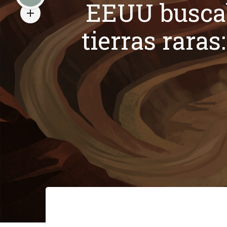
EEUU buscab
tierras rara