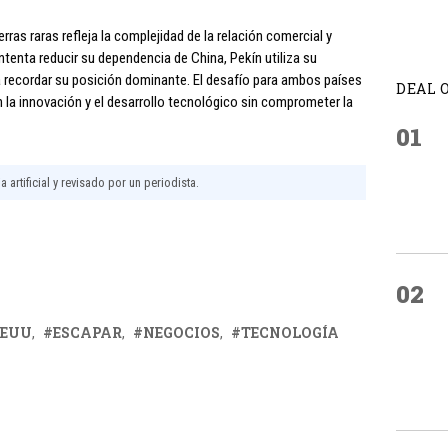
erras raras refleja la complejidad de la relación comercial y
tenta reducir su dependencia de China, Pekín utiliza su
ra recordar su posición dominante. El desafío para ambos países
DEAL 
n la innovación y el desarrollo tecnológico sin comprometer la
01
 artificial y revisado por un periodista.
02
EEUU
ESCAPAR
NEGOCIOS
TECNOLOGÍA