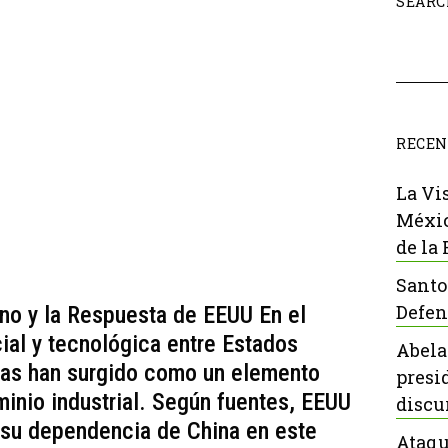
SEARC
RECEN
La Vi
Méxic
de la
Santo
Defen
ino y la Respuesta de EEUU En el
ial y tecnológica entre Estados
Abela
raras han surgido como un elemento
presi
minio industrial. Según fuentes, EEUU
discu
 su dependencia de China en este
Ataqu