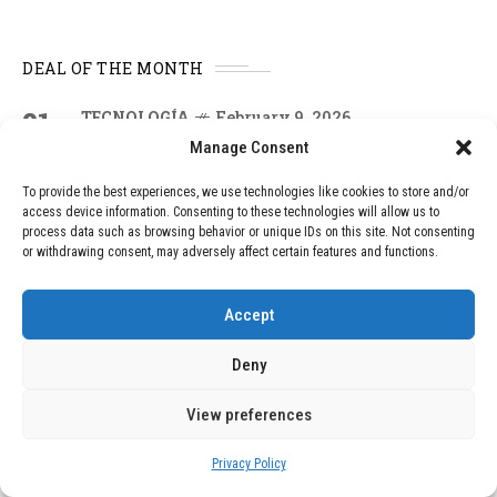
DEAL OF THE MONTH
01
TECNOLOGÍA
February 9, 2026
Motor de 800 W, rango de 45 km y
Manage Consent
ruedas todo terreno: este scooter cuesta
solo 300 euros y representa una
To provide the best experiences, we use technologies like cookies to store and/or
adquisición impresionante
access device information. Consenting to these technologies will allow us to
process data such as browsing behavior or unique IDs on this site. Not consenting
or withdrawing consent, may adversely affect certain features and functions.
02
TECNOLOGÍA
December 24, 2025
Accept
Vídeo impactante: BYD revela en
grabación cómo añadir 400 km de rango
en apenas 5 minutos de carga
Deny
View preferences
03
BLOG
December 24, 2025
Privacy Policy
GAME se Une a la Oferta de Balizas V16
Geolocalizadas, Obligatorias a Partir de